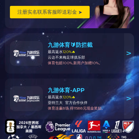
河南省中工设计研究院集团股份有限公司
电话：0371-62037986
地址：河南省郑州市郑东新区泽雨街9号
关注“中工设研
访问移动版
院”微信公众号
完美在线(中国)