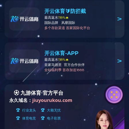
新闻中心
当前位置
公司新闻
视频中心
宣传材料