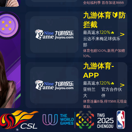
设研院：2023年第一季度报告
查看详情
设研院：2021年年度报告
查看详情