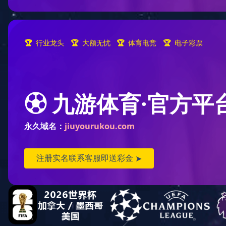
投资者关系
当前位置
公司董监高
定期报告
研究报告
信息披露
互动问答