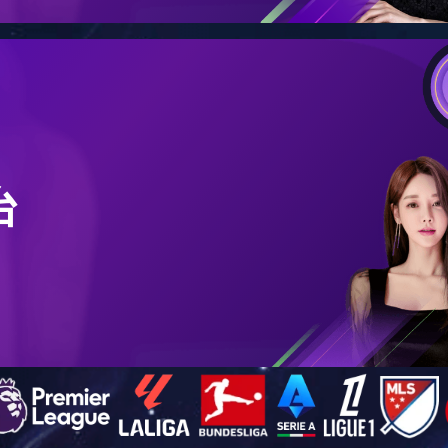
：
首页
联系我们
境外机构
东盟区域公司