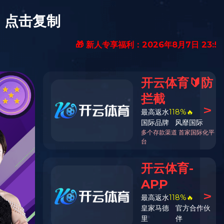
证券简称：设研院
统一身份认证中心
企业邮箱
EN
(中国)唯一官方网站
新闻中心
投资者关系