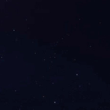
(中国)唯一官方网站
新闻中心
投资者关系
联系我
研发中心
公司新闻
公司董监高
总部
（技术）研究中心
视频中心
定期报告
子公司
实验室
宣传材料
研究报告
境外机
实验室
信息披露
研发中心
互动问答