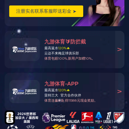
综合交通规划