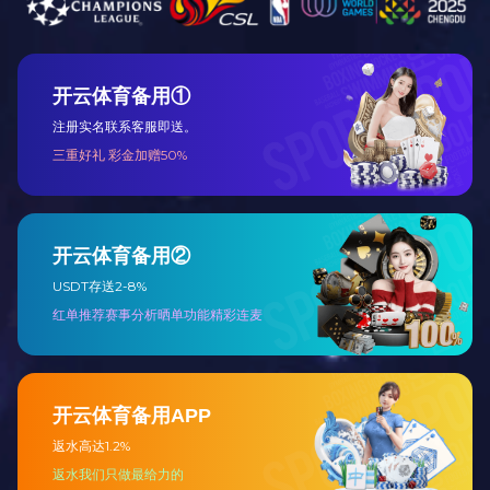
能源工程
公司先后荣获包