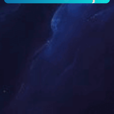
交通领域
城
完美在线(中国)唯一官方
完美在线(
网站
网